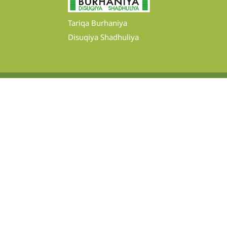
Tariqa Burhaniya
Disuqiya Shadhuliya