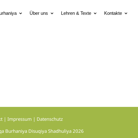
urhaniya
Über uns
Lehren & Texte
Kontakte
kt
|
Impressum
|
Datenschutz
qa Burhaniya Disuqiya Shadhuliya 2026