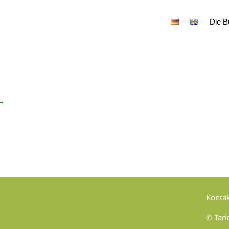
Die B
 →
Konta
© Tari