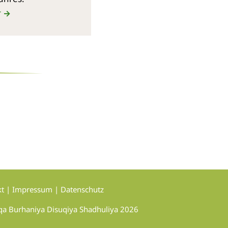
r
→
kt
|
Impressum
|
Datenschutz
qa Burhaniya Disuqiya Shadhuliya 2026