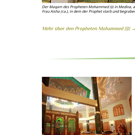
Der Maqam des Propheten Mohammed ﷺ in Medina, an der Stelle des Hauses seiner
Frau Aisha (r.a.), in dem der Prophet starb und begrabe
Mehr über den Propheten Moha