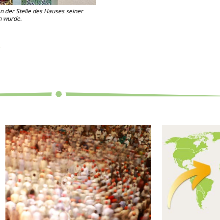
n wurde.
mmed ﷺ →