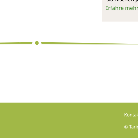
Erfahre meh
Konta
© Tari