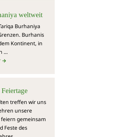
haniya weltweit
 Tariqa Burhaniya
Grenzen. Burhanis
edem Kontinent, in
en …
r
→
 Feiertage
dten treffen wir uns
 ehren unsere
 feiern gemeinsam
d Feste des
ahres.