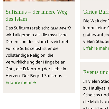
Sufismus – der innere Weg
Tariqa Bur
des Islam
Die Welt der
kennt keine 
Das Sufitum (arabisch:
tasawwuf)
gibt es auf j
wird allgemein als die mystische
vielen Städt
Dimension des Islam bezeichnet.
Erfahre meh
Für die Sufis selbst ist er die
vollständige Religion, die
Verwirklichung der Hingabe an
Gott, die Erfahrung der Liebe im
Events und
Herzen. Der Begriff Sufismus …
In vielen Stä
Erfahre mehr
→
zu Hauliyas,
Scheichs und
die Mulids un
islamischen J