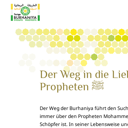
Der Weg in die Lie
Propheten ﷺ
Der Weg der Burhaniya führt den Such
immer über den Propheten Mohammed ﷺ, der das vollkommene Vorbild und Mittler
Schöpfer ist. In seiner Lebensweise und